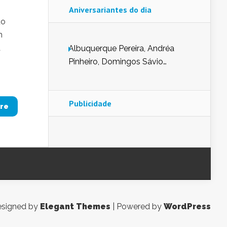
Aniversariantes do dia
do
m
a
Albuquerque Pereira, Andréa
Pinheiro, Domingos Sávio
Mendes, Eduardo Pessoa de
Carvalho, Erika Guerra, Evaldo
Nunes de Sena, Fátima Peixoto,
Publicidade
re
Glória Pereira, Kátia Mesel,
Marcus Prado, Maria Gorete
Dantas Barreto, Sebastião
Teixeira e Zeca Monteiro.
signed by
Elegant Themes
| Powered by
WordPress