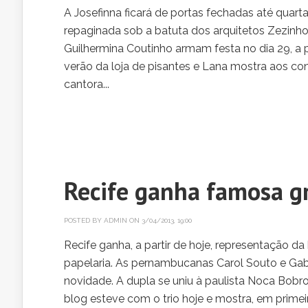
A Josefinna ficará de portas fechadas até quart
repaginada sob a batuta dos arquitetos Zezinho 
Guilhermina Coutinho armam festa no dia 29, a p
verão da loja de pisantes e Lana mostra aos co
cantora...
Recife ganha famosa gr
POSTED BY
ADMIN
ON 3/04/2013, 19:00
Recife ganha, a partir de hoje, representação 
papelaria. As pernambucanas Carol Souto e Gab
novidade. A dupla se uniu à paulista Noca Bobrow
blog esteve com o trio hoje e mostra, em primeira