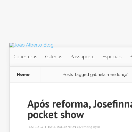
Coberturas
Galerias
Passaporte
Especiais
Home
Posts Tagged
gabriela mendonça"
Após reforma, Josefinn
pocket show
POSTED BY
THAYSE BOLDRINI
ON 24/07/2015, 09:00