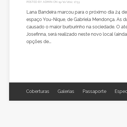
POSTED BY
ADMIN
ON 19/10/2012, 17:53
Lana Bandeira marcou para o próximo dia 24 de 
espaço You-Nique, de Gabriela Mendonça. As du
causado o maior burburinho na sociedade. O at
Josefinna, será realizado neste novo local (ai
opções de...
Coberturas
Galerias
Passaporte
Espec