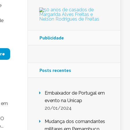
e
de
Publicidade
re
Posts recentes
Embaixador de Portugal em
evento na Unicap
s em
20/01/2024
 O
Mudança dos comandantes
..
militares em Pernambuco