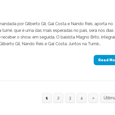
omandada por Gilberto Gil, Gal Costa e Nando Reis, aporta no
 turnê, que é uma das mais esperadas no país, será nos dias 
 receber o show, em seguida. O baixista Magno Brito, integra
ilberto Gil, Nando Reis e Gal Costa: Juntos na Turnê...
Read Mo
1
2
3
4
»
Últim