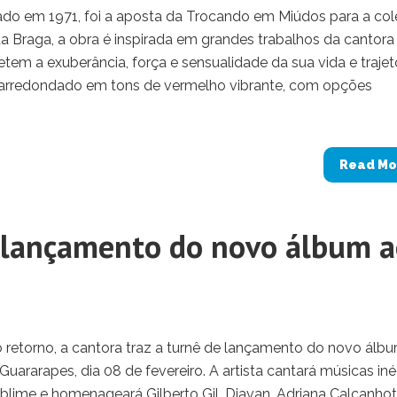
ado em 1971, foi a aposta da Trocando em Miúdos para a co
a Braga, a obra é inspirada em grandes trabalhos da cantora
etem a exuberância, força e sensualidade da sua vida e trajetó
arredondado em tons de vermelho vibrante, com opções
Read Mo
e lançamento do novo álbum 
 o retorno, a cantora traz a turnê de lançamento do novo álb
uararapes, dia 08 de fevereiro. A artista cantará músicas iné
lime e homenageará Gilberto Gil, Djavan, Adriana Calcanhot