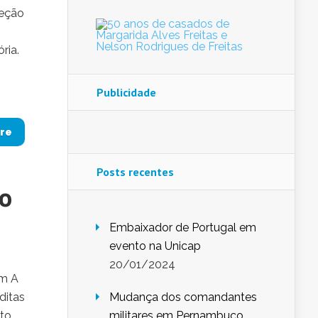
leção
ria.
Publicidade
re
Posts recentes
ao
Embaixador de Portugal em
evento na Unicap
20/01/2024
um A
ditas
Mudança dos comandantes
to,
militares em Pernambuco