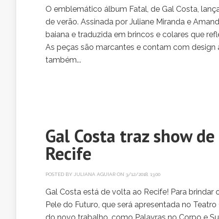
O emblemático álbum Fatal, de Gal Costa, lanç
de verão. Assinada por Juliane Miranda e Amand
baiana e traduzida em brincos e colares que refl
As peças são marcantes e contam com design 
também...
Gal Costa traz show d
Recife
POSTED BY
JULIANA AGUIAR
ON 3/12/2018, 13:00
Gal Costa está de volta ao Recife! Para brindar
Pele do Futuro, que será apresentada no Teatro G
do novo trabalho, como Palavras no Corpo e Sub