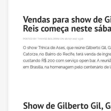
Vendas para show de Gi
Reis começa neste sáb
POSTED BY
THAYSE BOLDRINI
ON 28/07/2017, 13:08
O show Trinca de Ases, que reúne Gilberto Gil,
Catorze, no Bairro do Recife, terá venda de ingre
custando R$ 200 com serviço open bar. A reuniã
em Brasília, na homenagem pelo centenário de Uly
Show de Gilberto Gil, 