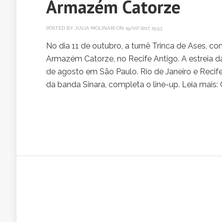
Armazém Catorze
POSTED BY
JÚLIA MOLINARI
ON 19/07/2017, 15:53
No dia 11 de outubro, a turnê Trinca de Ases, c
Armazém Catorze, no Recife Antigo. A estreia da
de agosto em São Paulo. Rio de Janeiro e Recife
da banda Sinara, completa o line-up. Leia mais: G