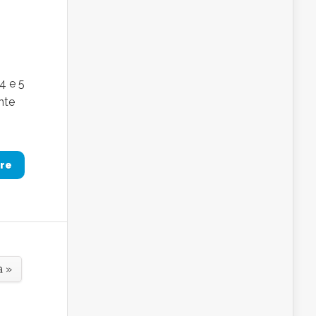
4 e 5
nte
re
a »