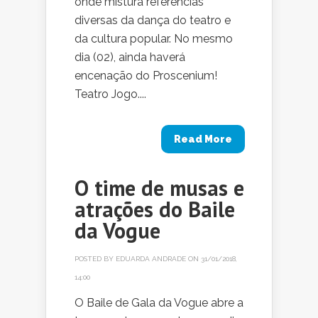
onde mistura referencias
diversas da dança do teatro e
da cultura popular. No mesmo
dia (02), ainda haverá
encenação do Proscenium!
Teatro Jogo....
Read More
O time de musas e
atrações do Baile
da Vogue
POSTED BY
EDUARDA ANDRADE
ON 31/01/2018,
14:00
O Baile de Gala da Vogue abre a