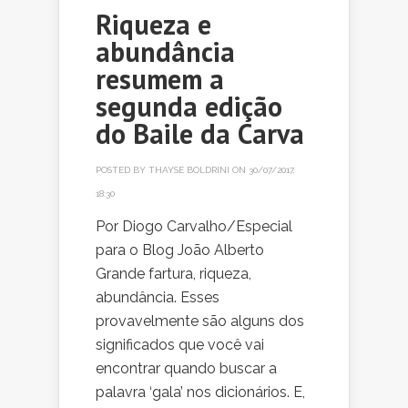
Riqueza e
abundância
resumem a
segunda edição
do Baile da Carva
POSTED BY
THAYSE BOLDRINI
ON 30/07/2017,
18:30
Por Diogo Carvalho/Especial
para o Blog João Alberto
Grande fartura, riqueza,
abundância. Esses
provavelmente são alguns dos
significados que você vai
encontrar quando buscar a
palavra ‘gala’ nos dicionários. E,