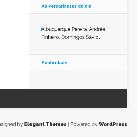
Aniversariantes do dia
Albuquerque Pereira, Andréa
Pinheiro, Domingos Sávio
Mendes, Eduardo Pessoa de
Carvalho, Erika Guerra, Evaldo
Nunes de Sena, Fátima Peixoto,
Publicidade
Glória Pereira, Kátia Mesel,
Marcus Prado, Maria Gorete
Dantas Barreto, Sebastião
Teixeira e Zeca Monteiro.
signed by
Elegant Themes
| Powered by
WordPress