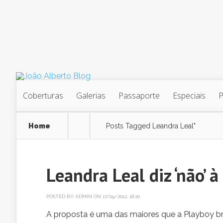
Coberturas
Galerias
Passaporte
Especiais
Home
Posts Tagged
Leandra Leal"
Leandra Leal diz ‘não’ 
POSTED BY
ADMIN
ON 17/09/2012, 18:20
A proposta é uma das maiores que a Playboy bras