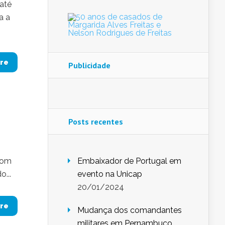
 até
a a
re
Publicidade
Posts recentes
 com
Embaixador de Portugal em
...
evento na Unicap
20/01/2024
re
Mudança dos comandantes
militares em Pernambuco