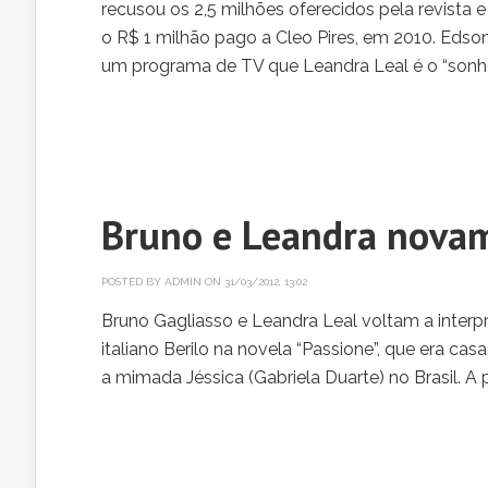
recusou os 2,5 milhões oferecidos pela revista 
o R$ 1 milhão pago a Cleo Pires, em 2010. Edson 
um programa de TV que Leandra Leal é o “sonho 
Bruno e Leandra novam
POSTED BY
ADMIN
ON 31/03/2012, 13:02
Bruno Gagliasso e Leandra Leal voltam a interp
italiano Berilo na novela “Passione”, que era c
a mimada Jéssica (Gabriela Duarte) no Brasil. 