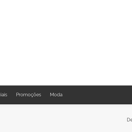
iais
Promoções
Moda
De