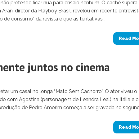
e não pretende ficar nua para ensaio nenhum. O cachê supera
Aran, diretor da Playboy Brasil, revelou em recente entrevist
de consumo” da revista e que as tentativas...
Read Mo
ente juntos no cinema
retar um casal no longa “Mato Sem Cachorro”. O ator viveu o
asado com Agostina (personagem de Leandra Leal) na Itália e
A produção de Pedro Amorim começa a ser gravada no segundo
Read Mo