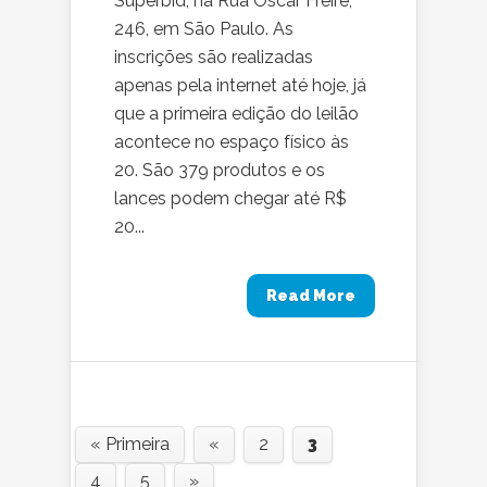
Superbid, na Rua Oscar Freire,
246, em São Paulo. As
inscrições são realizadas
apenas pela internet até hoje, já
que a primeira edição do leilão
acontece no espaço físico às
20. São 379 produtos e os
lances podem chegar até R$
20...
Read More
« Primeira
«
2
3
4
5
»