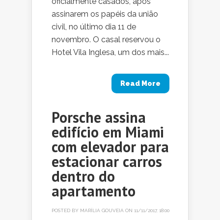
oficialmente casados, após
assinarem os papéis da união
civil, no último dia 11 de
novembro. O casal reservou o
Hotel Vila Inglesa, um dos mais...
Read More
Porsche assina
edifício em Miami
com elevador para
estacionar carros
dentro do
apartamento
POSTED BY
MARÍLIA GOUVEIA
ON 11/11/2017, 18:00