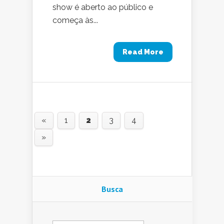
show é aberto ao público e
começa às...
Read More
«
1
2
3
4
»
Busca
Pesquisar