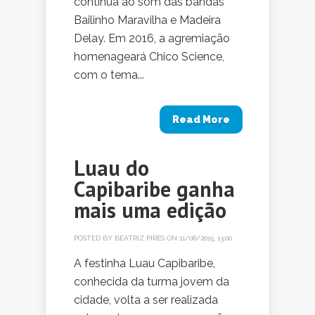
continua ao som das bandas
Bailinho Maravilha e Madeira
Delay. Em 2016, a agremiação
homenageará Chico Science,
com o tema...
Read More
Luau do
Capibaribe ganha
mais uma edição
POSTED BY
BEATRIZ PIRES
ON 11/08/2015, 13:00
A festinha Luau Capibaribe,
conhecida da turma jovem da
cidade, volta a ser realizada