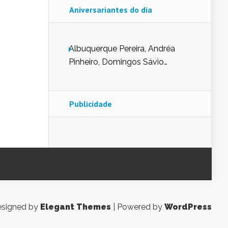
Aniversariantes do dia
Albuquerque Pereira, Andréa
Pinheiro, Domingos Sávio
Mendes, Eduardo Pessoa de
Carvalho, Erika Guerra, Evaldo
Nunes de Sena, Fátima Peixoto,
Publicidade
Glória Pereira, Kátia Mesel,
Marcus Prado, Maria Gorete
Dantas Barreto, Sebastião
Teixeira e Zeca Monteiro.
signed by
Elegant Themes
| Powered by
WordPress