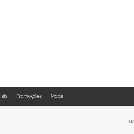
iais
Promoções
Moda
De