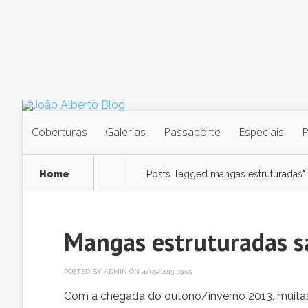
Coberturas
Galerias
Passaporte
Especiais
Home
Posts Tagged
mangas estruturadas"
Mangas estruturadas s
POSTED BY
ADMIN
ON 4/05/2013, 19:05
Com a chegada do outono/inverno 2013, muitas