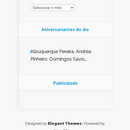
Arquivo
Aniversariantes do dia
Albuquerque Pereira, Andréa
Pinheiro, Domingos Sávio
Mendes, Eduardo Pessoa de
Carvalho, Erika Guerra, Evaldo
Nunes de Sena, Fátima Peixoto,
Publicidade
Glória Pereira, Kátia Mesel,
Marcus Prado, Maria Gorete
Dantas Barreto, Sebastião
Teixeira e Zeca Monteiro.
Designed by
Elegant Themes
| Powered by