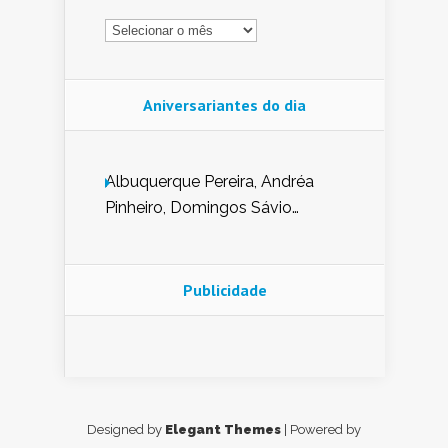
Arquivo
Aniversariantes do dia
Albuquerque Pereira, Andréa
Pinheiro, Domingos Sávio
Mendes, Eduardo Pessoa de
Carvalho, Erika Guerra, Evaldo
Nunes de Sena, Fátima Peixoto,
Publicidade
Glória Pereira, Kátia Mesel,
Marcus Prado, Maria Gorete
Dantas Barreto, Sebastião
Teixeira e Zeca Monteiro.
Designed by
Elegant Themes
| Powered by