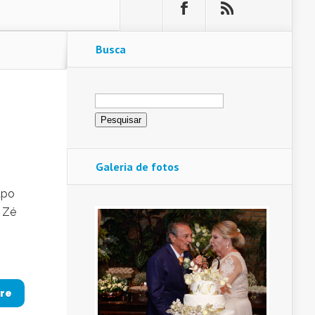
Busca
Pesquisar
por:
Galeria de fotos
upo
 Zé
re