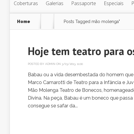
Coberturas
Galerias
Passaporte
Especiais
Home
Posts Tagged
mão molenga"
Hoje tem teatro para 
POSTED BY
ADMIN
ON 3/03/2013, 11:00
Babau ou a vida desembestada do homem que te
Marco Camarotti de Teatro para a Infância e Ju
Mão Molenga Teatro de Bonecos, homenageado 
Divina. Na peça, Babau é um boneco que pass
consegue se safar da...