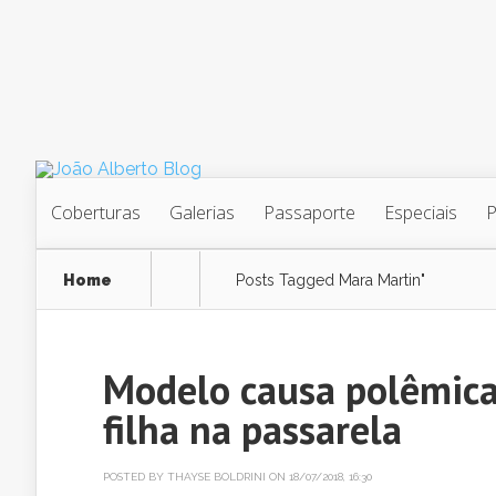
Coberturas
Galerias
Passaporte
Especiais
Home
Posts Tagged
Mara Martin"
Modelo causa polêmica
filha na passarela
POSTED BY
THAYSE BOLDRINI
ON 18/07/2018, 16:30