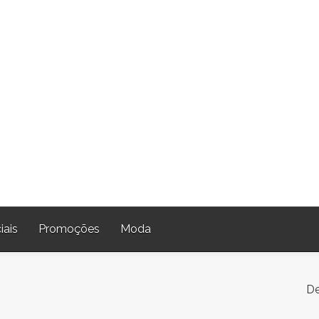
iais
Promoções
Moda
De