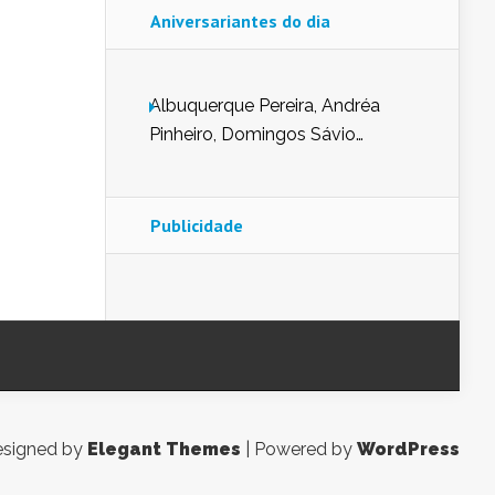
Aniversariantes do dia
Albuquerque Pereira, Andréa
Pinheiro, Domingos Sávio
Mendes, Eduardo Pessoa de
Carvalho, Erika Guerra, Evaldo
Nunes de Sena, Fátima Peixoto,
Publicidade
Glória Pereira, Kátia Mesel,
Marcus Prado, Maria Gorete
Dantas Barreto, Sebastião
Teixeira e Zeca Monteiro.
signed by
Elegant Themes
| Powered by
WordPress