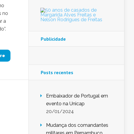
no
s no
r a
do”.
Publicidade
re
Posts recentes
Embaixador de Portugal em
evento na Unicap
20/01/2024
Mudança dos comandantes
militares em Pernambuco