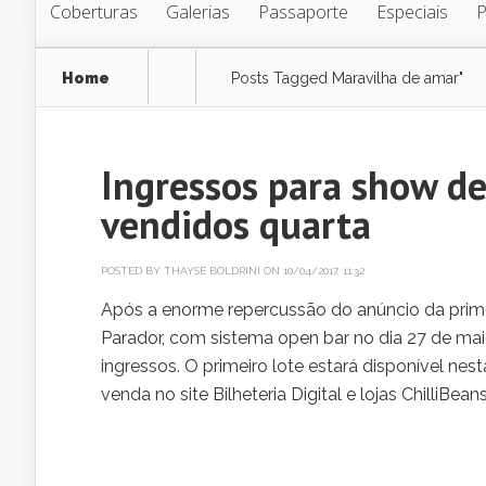
Coberturas
Galerias
Passaporte
Especiais
Home
Posts Tagged
Maravilha de amar"
Ingressos para show d
vendidos quarta
POSTED BY
THAYSE BOLDRINI
ON 10/04/2017, 11:32
Após a enorme repercussão do anúncio da prime
Parador, com sistema open bar no dia 27 de maio
ingressos. O primeiro lote estará disponível nes
venda no site Bilheteria Digital e lojas ChilliBe