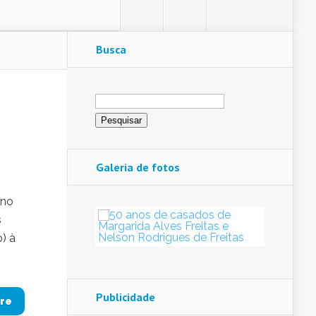
Busca
Pesquisar
por:
Galeria de fotos
 no
s
) à
Publicidade
re