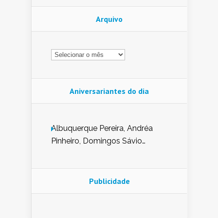
Arquivo
Arquivo
Aniversariantes do dia
Albuquerque Pereira, Andréa
Pinheiro, Domingos Sávio
Mendes, Eduardo Pessoa de
Carvalho, Erika Guerra, Evaldo
Nunes de Sena, Fátima Peixoto,
Publicidade
Glória Pereira, Kátia Mesel,
Marcus Prado, Maria Gorete
Dantas Barreto, Sebastião