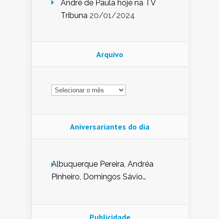
André de Paula hoje na TV
Tribuna
20/01/2024
Arquivo
Arquivo
Aniversariantes do dia
Albuquerque Pereira, Andréa
Pinheiro, Domingos Sávio
Mendes, Eduardo Pessoa de
Carvalho, Erika Guerra, Evaldo
Nunes de Sena, Fátima Peixoto,
Publicidade