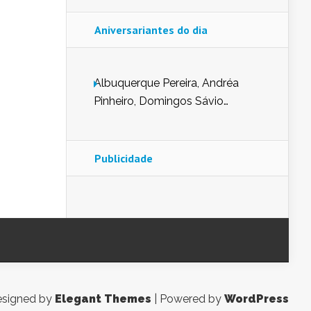
Aniversariantes do dia
Albuquerque Pereira, Andréa
Pinheiro, Domingos Sávio
Mendes, Eduardo Pessoa de
Carvalho, Erika Guerra, Evaldo
Nunes de Sena, Fátima Peixoto,
Publicidade
Glória Pereira, Kátia Mesel,
Marcus Prado, Maria Gorete
Dantas Barreto, Sebastião
Teixeira e Zeca Monteiro.
signed by
Elegant Themes
| Powered by
WordPress