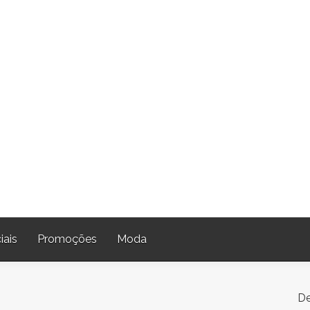
iais
Promoções
Moda
De