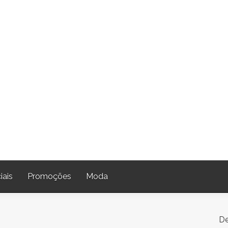
iais
Promoções
Moda
De