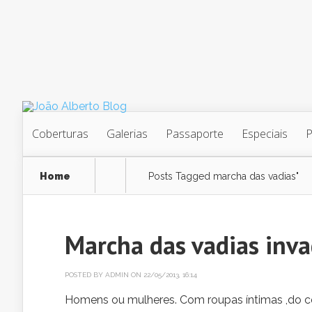
Coberturas
Galerias
Passaporte
Especiais
Home
Posts Tagged
marcha das vadias"
Marcha das vadias inva
POSTED BY
ADMIN
ON 22/05/2013, 16:14
Homens ou mulheres. Com roupas íntimas ,do c