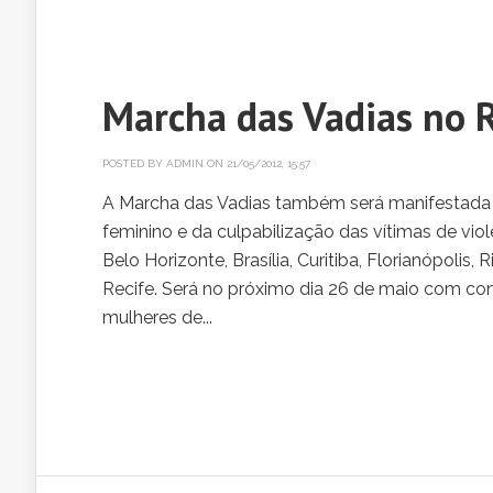
Marcha das Vadias no R
POSTED BY
ADMIN
ON 21/05/2012, 15:57
A Marcha das Vadias também será manifestada 
feminino e da culpabilização das vítimas de vio
Belo Horizonte, Brasília, Curitiba, Florianópolis
Recife. Será no próximo dia 26 de maio com co
mulheres de...