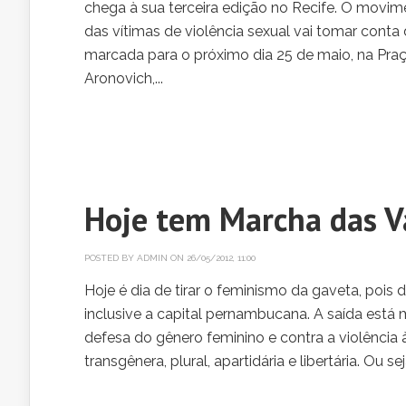
chega à sua terceira edição no Recife. O movime
das vítimas de violência sexual vai tomar conta
marcada para o próximo dia 25 de maio, na Pra
Aronovich,...
Hoje tem Marcha das V
POSTED BY
ADMIN
ON 26/05/2012, 11:00
Hoje é dia de tirar o feminismo da gaveta, pois 
inclusive a capital pernambucana. A saída est
defesa do gênero feminino e contra a violência 
transgênera, plural, apartidária e libertária. Ou