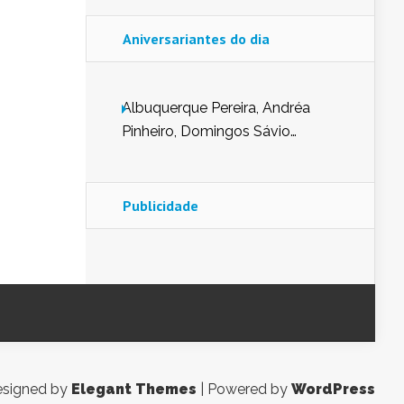
Aniversariantes do dia
Albuquerque Pereira, Andréa
Pinheiro, Domingos Sávio
Mendes, Eduardo Pessoa de
Carvalho, Erika Guerra, Evaldo
Nunes de Sena, Fátima Peixoto,
Publicidade
Glória Pereira, Kátia Mesel,
Marcus Prado, Maria Gorete
Dantas Barreto, Sebastião
Teixeira e Zeca Monteiro.
signed by
Elegant Themes
| Powered by
WordPress