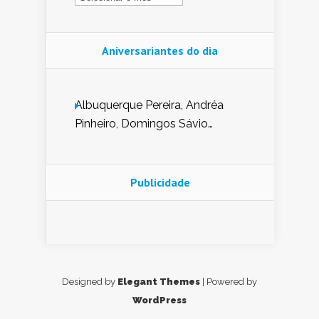
Aniversariantes do dia
Albuquerque Pereira, Andréa
Pinheiro, Domingos Sávio
Mendes, Eduardo Pessoa de
Carvalho, Erika Guerra, Evaldo
Nunes de Sena, Fátima Peixoto,
Publicidade
Glória Pereira, Kátia Mesel,
Marcus Prado, Maria Gorete
Dantas Barreto, Sebastião
Teixeira e Zeca Monteiro.
Designed by
Elegant Themes
| Powered by
WordPress