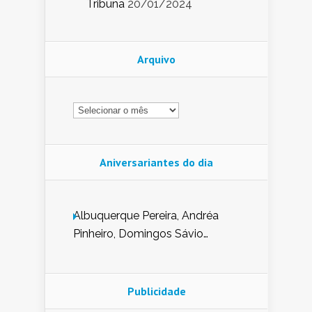
Tribuna
20/01/2024
Arquivo
Arquivo
Aniversariantes do dia
Albuquerque Pereira, Andréa
Pinheiro, Domingos Sávio
Mendes, Eduardo Pessoa de
Carvalho, Erika Guerra, Evaldo
Nunes de Sena, Fátima Peixoto,
Publicidade
Glória Pereira, Kátia Mesel,