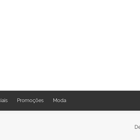
iais
Promoções
Moda
De