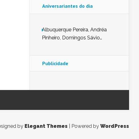
Aniversariantes do dia
Albuquerque Pereira, Andréa
Pinheiro, Domingos Sávio
Mendes, Eduardo Pessoa de
Carvalho, Erika Guerra, Evaldo
Nunes de Sena, Fátima Peixoto,
Publicidade
Glória Pereira, Kátia Mesel,
Marcus Prado, Maria Gorete
Dantas Barreto, Sebastião
Teixeira e Zeca Monteiro.
signed by
Elegant Themes
| Powered by
WordPress