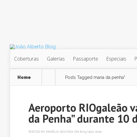
Coberturas
Galerias
Passaporte
Especiais
Home
Posts Tagged
maria da penha"
Aeroporto RIOgaleão v
da Penha” durante 10 d
POSTED BY
MARÍLIA GOUVEIA
ON 8/03/2017, 10:00