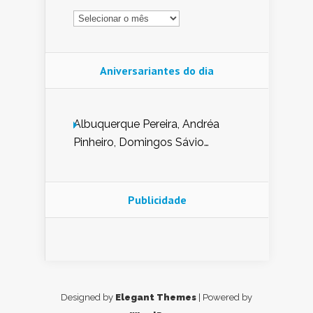
Arquivo
Aniversariantes do dia
Albuquerque Pereira, Andréa
Pinheiro, Domingos Sávio
Mendes, Eduardo Pessoa de
Carvalho, Erika Guerra, Evaldo
Nunes de Sena, Fátima Peixoto,
Publicidade
Glória Pereira, Kátia Mesel,
Marcus Prado, Maria Gorete
Dantas Barreto, Sebastião
Teixeira e Zeca Monteiro.
Designed by
Elegant Themes
| Powered by