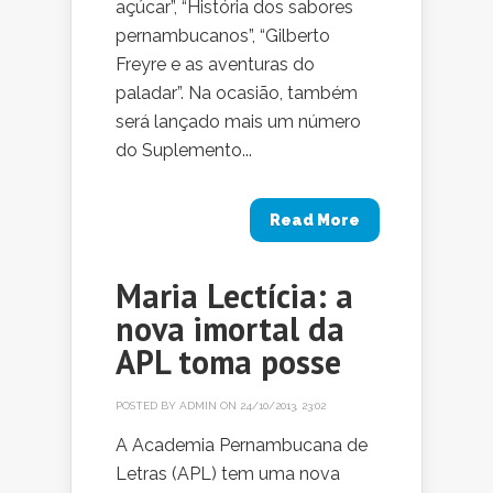
açúcar”, “História dos sabores
pernambucanos”, “Gilberto
Freyre e as aventuras do
paladar”. Na ocasião, também
será lançado mais um número
do Suplemento...
Read More
Maria Lectícia: a
nova imortal da
APL toma posse
POSTED BY
ADMIN
ON 24/10/2013, 23:02
A Academia Pernambucana de
Letras (APL) tem uma nova