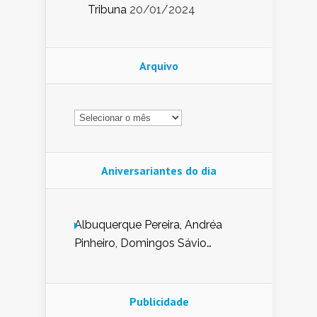
Tribuna
20/01/2024
Arquivo
Arquivo
Aniversariantes do dia
Albuquerque Pereira, Andréa
Pinheiro, Domingos Sávio
Mendes, Eduardo Pessoa de
Carvalho, Erika Guerra, Evaldo
Nunes de Sena, Fátima Peixoto,
Publicidade
Glória Pereira, Kátia Mesel,