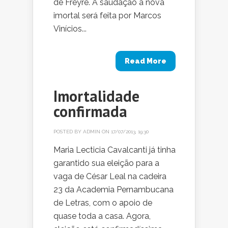
de Freyre. A saudação à nova
imortal será feita por Marcos
Vinícios...
Read More
Imortalidade
confirmada
POSTED BY
ADMIN
ON 17/07/2013, 19:30
Maria Lecticia Cavalcanti já tinha
garantido sua eleição para a
vaga de César Leal na cadeira
23 da Academia Pernambucana
de Letras, com o apoio de
quase toda a casa. Agora,