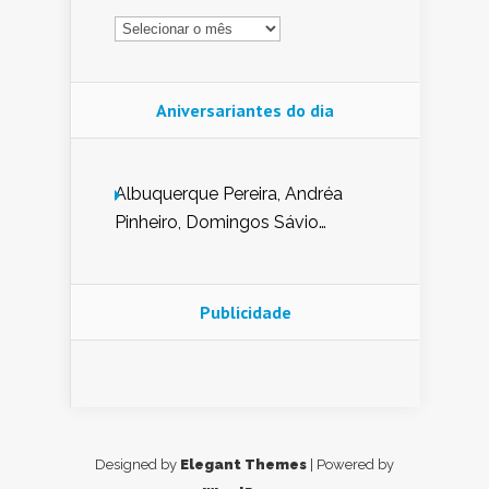
Arquivo
Aniversariantes do dia
Albuquerque Pereira, Andréa
Pinheiro, Domingos Sávio
Mendes, Eduardo Pessoa de
Carvalho, Erika Guerra, Evaldo
Nunes de Sena, Fátima Peixoto,
Publicidade
Glória Pereira, Kátia Mesel,
Marcus Prado, Maria Gorete
Dantas Barreto, Sebastião
Teixeira e Zeca Monteiro.
Designed by
Elegant Themes
| Powered by