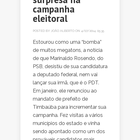
campanha
eleitoral
POSTED BY
JOÃO ALBERTO
ON 4/07/2014, 05:35
Estourou como uma “bomba”
de muitos megatons, a notícia
de que Marinaldo Rosendo, do
PSB, desistiu de sua candidatura
a deputado federal, nem vai
lançar sua irmã, que é o PDT.
Em janeiro, ele renunciou ao
mandato de prefeito de
Timbaúba para incrementar sua
campanha. Fez visitas a vários
municípios do estado e vinha
sendo apontado como um dos
prováveis candidatos mais