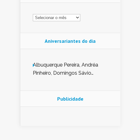
Arquivo
Aniversariantes do dia
Albuquerque Pereira, Andréa
Pinheiro, Domingos Sávio
Mendes, Eduardo Pessoa de
Carvalho, Erika Guerra, Evaldo
Nunes de Sena, Fátima Peixoto,
Publicidade
Glória Pereira, Kátia Mesel,
Marcus Prado, Maria Gorete
Dantas Barreto, Sebastião
Teixeira e Zeca Monteiro.