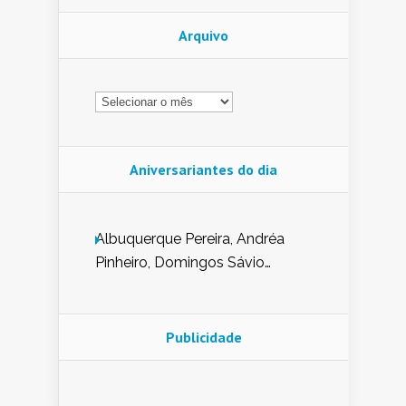
Arquivo
Arquivo
Aniversariantes do dia
Albuquerque Pereira, Andréa
Pinheiro, Domingos Sávio
Mendes, Eduardo Pessoa de
Carvalho, Erika Guerra, Evaldo
Nunes de Sena, Fátima Peixoto,
Publicidade
Glória Pereira, Kátia Mesel,
Marcus Prado, Maria Gorete
Dantas Barreto, Sebastião