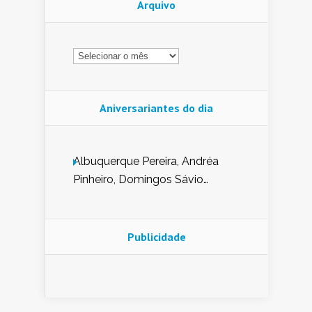
Arquivo
Arquivo
Aniversariantes do dia
Albuquerque Pereira, Andréa
Pinheiro, Domingos Sávio
Mendes, Eduardo Pessoa de
Carvalho, Erika Guerra, Evaldo
Nunes de Sena, Fátima Peixoto,
Publicidade
Glória Pereira, Kátia Mesel,
Marcus Prado, Maria Gorete
Dantas Barreto, Sebastião
Teixeira e Zeca Monteiro.