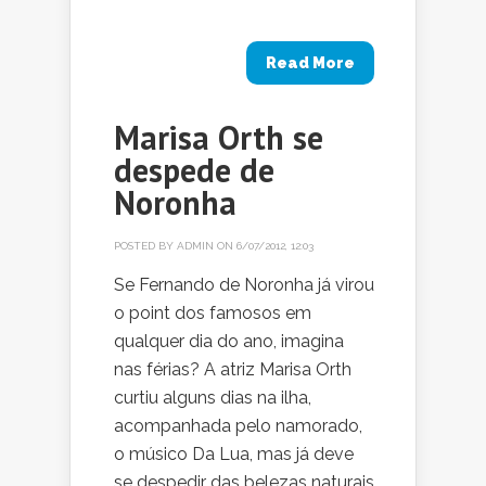
Read More
Marisa Orth se
despede de
Noronha
POSTED BY
ADMIN
ON 6/07/2012, 12:03
Se Fernando de Noronha já virou
o point dos famosos em
qualquer dia do ano, imagina
nas férias? A atriz Marisa Orth
curtiu alguns dias na ilha,
acompanhada pelo namorado,
o músico Da Lua, mas já deve
se despedir das belezas naturais