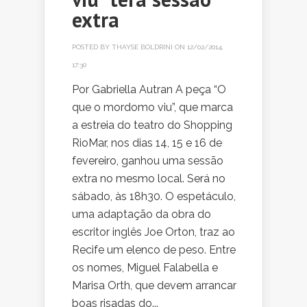
extra
POSTED BY
THAYSE BOLDRINI
ON 12/02/2014,
17:30
Por Gabriella Autran A peça “O
que o mordomo viu”, que marca
a estreia do teatro do Shopping
RioMar, nos dias 14, 15 e 16 de
fevereiro, ganhou uma sessão
extra no mesmo local. Será no
sábado, às 18h30. O espetáculo,
uma adaptação da obra do
escritor inglês Joe Orton, traz ao
Recife um elenco de peso. Entre
os nomes, Miguel Falabella e
Marisa Orth, que devem arrancar
boas risadas do...