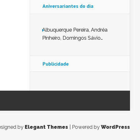
Aniversariantes do dia
Albuquerque Pereira, Andréa
Pinheiro, Domingos Sávio
Mendes, Eduardo Pessoa de
Carvalho, Erika Guerra, Evaldo
Nunes de Sena, Fátima Peixoto,
Publicidade
Glória Pereira, Kátia Mesel,
Marcus Prado, Maria Gorete
Dantas Barreto, Sebastião
Teixeira e Zeca Monteiro.
signed by
Elegant Themes
| Powered by
WordPress