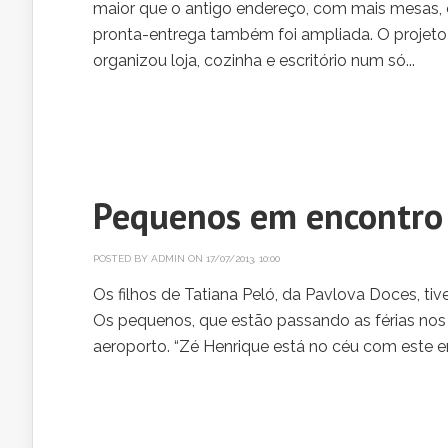
maior que o antigo endereço, com mais mesas, o
pronta-entrega também foi ampliada. O projeto
organizou loja, cozinha e escritório num só...
Pequenos em encontro 
POSTED BY
ADMIN
ON 17/07/2013, 10:00
Os filhos de Tatiana Peló, da Pavlova Doces, tiv
Os pequenos, que estão passando as férias nos
aeroporto. “Zé Henrique está no céu com este en