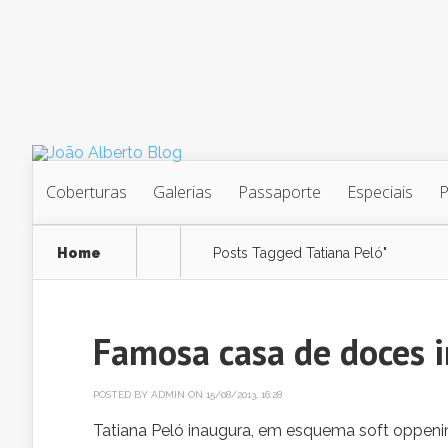
Coberturas
Galerias
Passaporte
Especiais
Home
Posts Tagged
Tatiana Peló"
Famosa casa de doces 
POSTED BY
ADMIN
ON 15/08/2013, 16:28
Tatiana Peló inaugura, em esquema soft oppeni