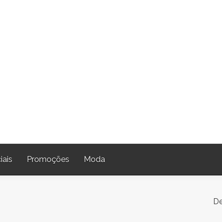
iais
Promoções
Moda
De