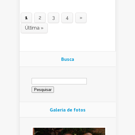
1
2
3
4
»
Última »
Busca
Pesquisar
por:
Galeria de fotos