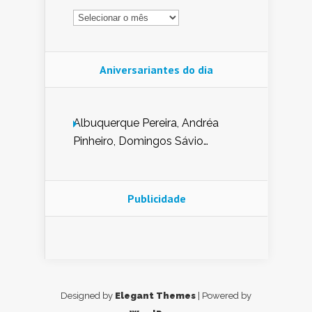
Arquivo
Aniversariantes do dia
Albuquerque Pereira, Andréa
Pinheiro, Domingos Sávio
Mendes, Eduardo Pessoa de
Carvalho, Erika Guerra, Evaldo
Nunes de Sena, Fátima Peixoto,
Publicidade
Glória Pereira, Kátia Mesel,
Marcus Prado, Maria Gorete
Dantas Barreto, Sebastião
Teixeira e Zeca Monteiro.
Designed by
Elegant Themes
| Powered by