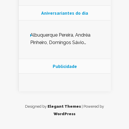
Aniversariantes do dia
Albuquerque Pereira, Andréa
Pinheiro, Domingos Sávio
Mendes, Eduardo Pessoa de
Carvalho, Erika Guerra, Evaldo
Nunes de Sena, Fátima Peixoto,
Publicidade
Glória Pereira, Kátia Mesel,
Marcus Prado, Maria Gorete
Dantas Barreto, Sebastião
Teixeira e Zeca Monteiro.
Designed by
Elegant Themes
| Powered by
WordPress