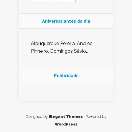
Aniversariantes do dia
Albuquerque Pereira, Andréa
Pinheiro, Domingos Sávio
Mendes, Eduardo Pessoa de
Carvalho, Erika Guerra, Evaldo
Nunes de Sena, Fátima Peixoto,
Publicidade
Glória Pereira, Kátia Mesel,
Marcus Prado, Maria Gorete
Dantas Barreto, Sebastião
Teixeira e Zeca Monteiro.
Designed by
Elegant Themes
| Powered by
WordPress