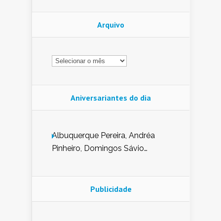
Arquivo
Arquivo
Aniversariantes do dia
Albuquerque Pereira, Andréa
Pinheiro, Domingos Sávio
Mendes, Eduardo Pessoa de
Carvalho, Erika Guerra, Evaldo
Nunes de Sena, Fátima Peixoto,
Publicidade
Glória Pereira, Kátia Mesel,
Marcus Prado, Maria Gorete