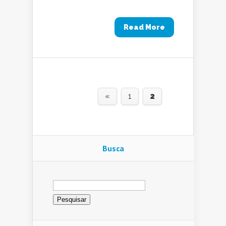
Read More
«
1
2
Busca
Pesquisar
por: