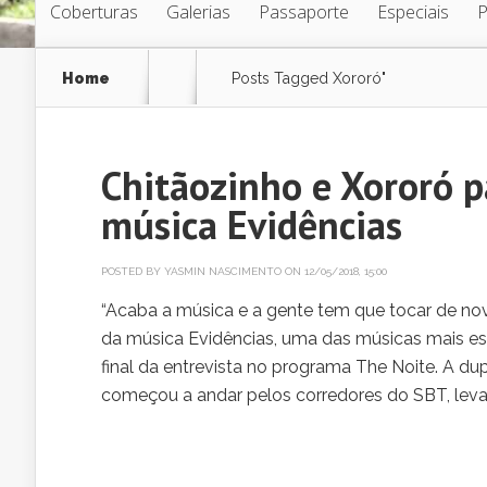
Coberturas
Galerias
Passaporte
Especiais
Home
Posts Tagged
Xororó"
Chitãozinho e Xororó p
música Evidências
POSTED BY
YASMIN NASCIMENTO
ON 12/05/2018, 15:00
“Acaba a música e a gente tem que tocar de nov
da música Evidências, uma das músicas mais es
final da entrevista no programa The Noite. A dup
começou a andar pelos corredores do SBT, levan