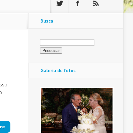
Busca
Pesquisar
por:
Galeria de fotos
esso
o
re