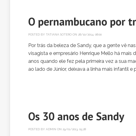
O pernambucano por tr
POSTED BY
TATIANA SOTERO
ON 28/10/2014, 08:00
Por trás da beleza de Sandy, que a gente vê na
visagista e empresário Henrique Mello há mais 
anos quando ele fez pela primeira vez a sua m
ao lado de Júnior, deixava a linha mais infantil e
Os 30 anos de Sandy
POSTED BY
ADMIN
ON 29/01/2013, 05:28