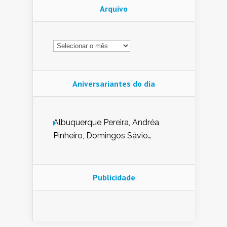
Arquivo
Arquivo
Aniversariantes do dia
Albuquerque Pereira, Andréa
Pinheiro, Domingos Sávio
Mendes, Eduardo Pessoa de
Carvalho, Erika Guerra, Evaldo
Nunes de Sena, Fátima Peixoto,
Publicidade
Glória Pereira, Kátia Mesel,
Marcus Prado, Maria Gorete
Dantas Barreto, Sebastião