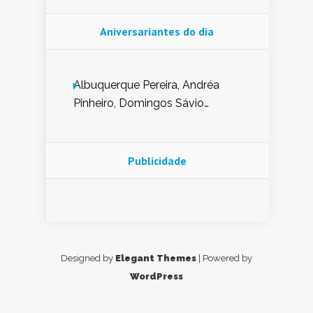
Aniversariantes do dia
Albuquerque Pereira, Andréa
Pinheiro, Domingos Sávio
Mendes, Eduardo Pessoa de
Carvalho, Erika Guerra, Evaldo
Nunes de Sena, Fátima Peixoto,
Publicidade
Glória Pereira, Kátia Mesel,
Marcus Prado, Maria Gorete
Dantas Barreto, Sebastião
Teixeira e Zeca Monteiro.
Designed by
Elegant Themes
| Powered by
WordPress