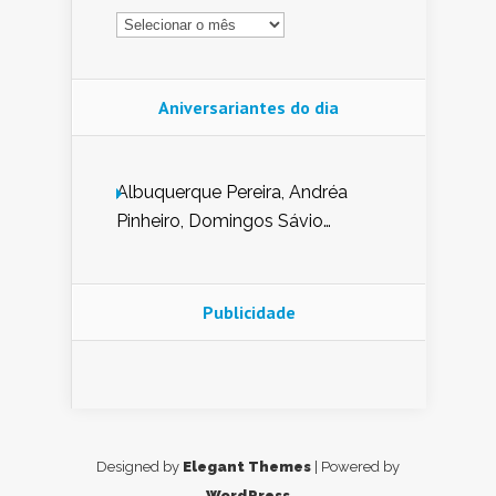
Arquivo
Aniversariantes do dia
Albuquerque Pereira, Andréa
Pinheiro, Domingos Sávio
Mendes, Eduardo Pessoa de
Carvalho, Erika Guerra, Evaldo
Nunes de Sena, Fátima Peixoto,
Publicidade
Glória Pereira, Kátia Mesel,
Marcus Prado, Maria Gorete
Dantas Barreto, Sebastião
Teixeira e Zeca Monteiro.
Designed by
Elegant Themes
| Powered by
WordPress