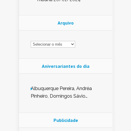
Arquivo
Arquivo
Aniversariantes do dia
Albuquerque Pereira, Andréa
Pinheiro, Domingos Sávio
Mendes, Eduardo Pessoa de
Carvalho, Erika Guerra, Evaldo
Nunes de Sena, Fátima Peixoto,
Publicidade
Glória Pereira, Kátia Mesel,