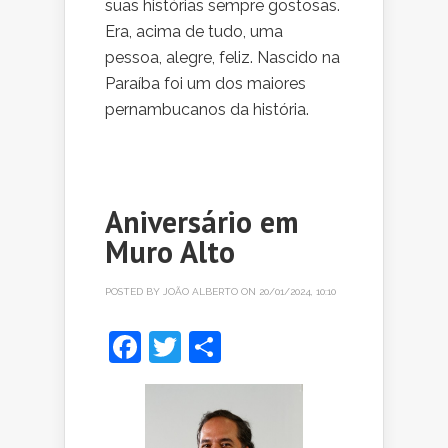
suas histórias sempre gostosas.
Era, acima de tudo, uma
pessoa, alegre, feliz. Nascido na
Paraíba foi um dos maiores
pernambucanos da história.
Aniversário em
Muro Alto
POSTED BY
JOÃO ALBERTO
ON 20/01/2024, 10:10
Facebook
Twitter
Share