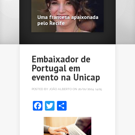
Uma francesa apaixonada
pelo Recife
Embaixador de
Portugal em
evento na Unicap
POSTED BY
JOÃO ALBERTO
ON 20/01/2024, 14:05
Facebook
Twitter
Share