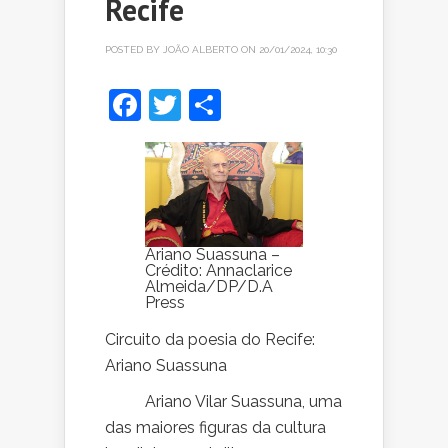
Recife
POSTED BY
JOÃO ALBERTO
ON 20/01/2024, 10:30
Facebook
Twitter
Share
Ariano Suassuna –
Crédito: Annaclarice
Almeida/DP/D.A
Press
Circuito da poesia do Recife:
Ariano Suassuna
Ariano Vilar Suassuna, uma
das maiores figuras da cultura