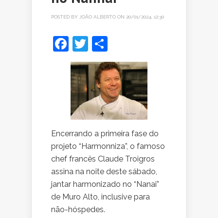
POSTED BY
JOÃO ALBERTO
ON 20/01/2024, 12:30
Facebook
Twitter
Share
Encerrando a primeira fase do
projeto “Harmonniza”, o famoso
chef francês Claude Troigros
assina na noite deste sábado,
jantar harmonizado no “Nanai”
de Muro Alto, inclusive para
não-hóspedes.