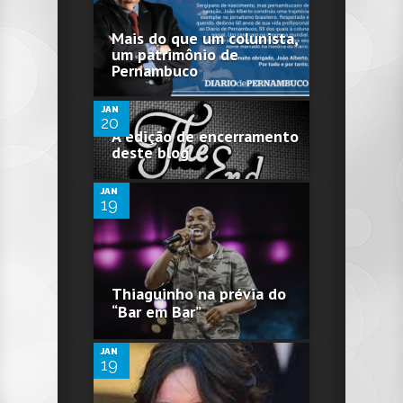
Mais do que um colunista,
0
um patrimônio de
Pernambuco
JAN
20
0
A edição de encerramento
deste blog
JAN
19
0
Thiaguinho na prévia do
“Bar em Bar”
JAN
19