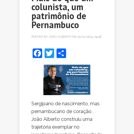
colunista, um
patrimônio de
Pernambuco
POSTED BY
JOÃO ALBERTO
ON 20/01/2024, 09:48
Facebook
Twitter
Share
Sergipano de nascimento, mas
pernambucano de coração,
João Alberto construiu uma
trajetória exemplar no