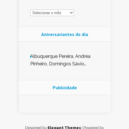
Arquivo
Aniversariantes do dia
Albuquerque Pereira, Andréa
Pinheiro, Domingos Sávio
Mendes, Eduardo Pessoa de
Carvalho, Erika Guerra, Evaldo
Nunes de Sena, Fátima Peixoto,
Publicidade
Glória Pereira, Kátia Mesel,
Marcus Prado, Maria Gorete
Dantas Barreto, Sebastião
Teixeira e Zeca Monteiro.
Designed by
Elegant Themes
| Powered by