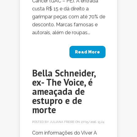
Câncer (GAC – PE). A entrada
custa R$ 15 e dá direito a
garimpar peças com até 70% de
desconto. Marcas famosas e
autorais, além de roupas...
Read More
Bella Schneider,
ex- The Voice, é
ameaçada de
estupro e de
morte
POSTED BY
JULIANA FREIRE
ON 27/05/2016, 15:24
Com informações do Viver A