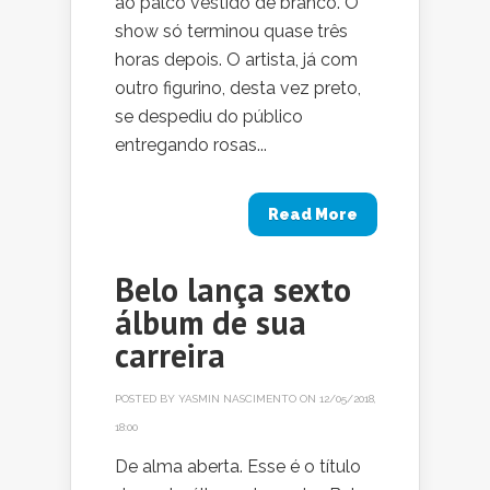
ao palco vestido de branco. O
show só terminou quase três
horas depois. O artista, já com
outro figurino, desta vez preto,
se despediu do público
entregando rosas...
Read More
Belo lança sexto
álbum de sua
carreira
POSTED BY
YASMIN NASCIMENTO
ON 12/05/2018,
18:00
De alma aberta. Esse é o título