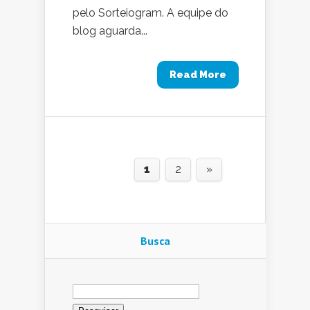
pelo Sorteiogram. A equipe do
blog aguarda...
Read More
1
2
»
Busca
Pesquisar
por: