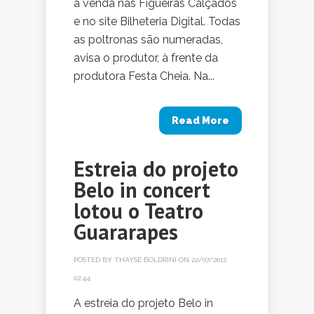
à venda nas Figueiras Calçados
e no site Bilheteria Digital. Todas
as poltronas são numeradas,
avisa o produtor, à frente da
produtora Festa Cheia. Na...
Read More
Estreia do projeto
Belo in concert
lotou o Teatro
Guararapes
POSTED BY
THAYSE BOLDRINI
ON 22/07/2017,
02:44
A estreia do projeto Belo in