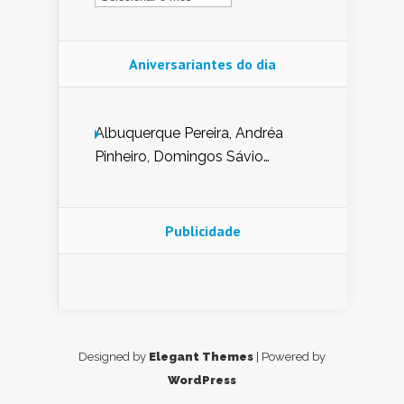
Aniversariantes do dia
Albuquerque Pereira, Andréa
Pinheiro, Domingos Sávio
Mendes, Eduardo Pessoa de
Carvalho, Erika Guerra, Evaldo
Nunes de Sena, Fátima Peixoto,
Publicidade
Glória Pereira, Kátia Mesel,
Marcus Prado, Maria Gorete
Dantas Barreto, Sebastião
Teixeira e Zeca Monteiro.
Designed by
Elegant Themes
| Powered by
WordPress