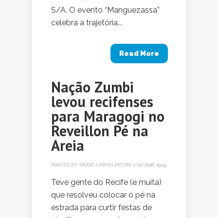
S/A. O evento “Manguezassa”
celebra a trajetória...
Read More
Nação Zumbi
levou recifenses
para Maragogi no
Reveillon Pé na
Areia
POSTED BY
DIOGO CARVALHO
ON 1/01/2018, 19:59
Teve gente do Recife (e muita)
que resolveu colocar o pé na
estrada para curtir festas de