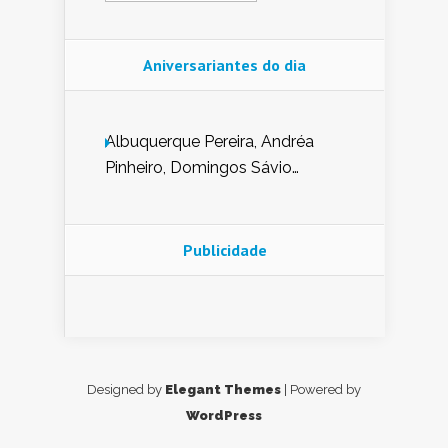
Aniversariantes do dia
Albuquerque Pereira, Andréa
Pinheiro, Domingos Sávio
Mendes, Eduardo Pessoa de
Carvalho, Erika Guerra, Evaldo
Nunes de Sena, Fátima Peixoto,
Publicidade
Glória Pereira, Kátia Mesel,
Marcus Prado, Maria Gorete
Dantas Barreto, Sebastião
Teixeira e Zeca Monteiro.
Designed by
Elegant Themes
| Powered by
WordPress