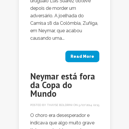
uruguaio Luis Suárez obteve
depois de morder um
adversário. A joelhada do
Camisa 18 da Colômbia, Zuñiga,
em Neymar, que acabou
causando uma...
Read More
Neymar está fora
da Copa do
Mundo
POSTED BY
THAYSE BOLDRINI
ON 5/07/2014, 02:15
O choro era desesperador e
indicava que algo muito grave